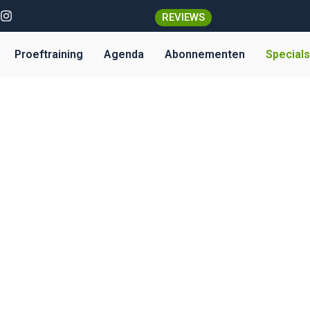
I
REVIEWS
n
s
t
Proeftraining
Agenda
Abonnementen
Specials
a
g
r
a
m
AQUAPOWER