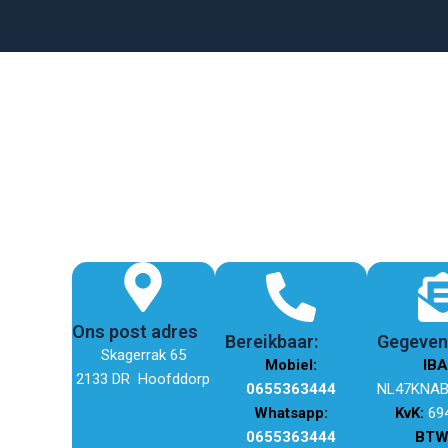
Ons post adres
Bereikbaar:
Gegeve
Skagerrak 65
Mobiel:
IBA
2133 DR Hoofddorp
0655363444
NL47KNAB
Whatsapp:
KvK:
69
0655363444
BTWn