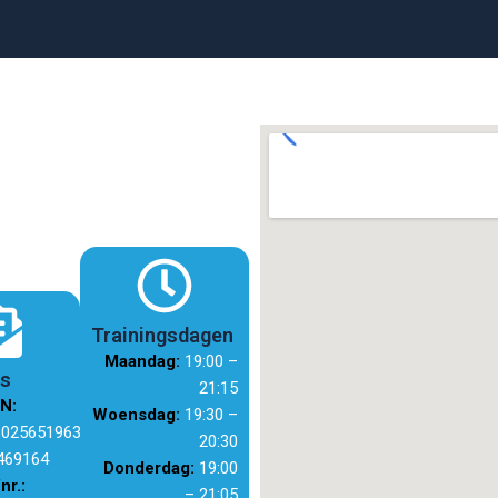
Trainingsdagen
Maandag:
19:00 –
ns
21:15
N:
Woensdag:
19:30 –
0256519633
20:30
469164
Donderdag:
19:00
r.:
– 21:05