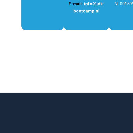
E-mail:
info@jdk-
NL00159
bootcamp.nl